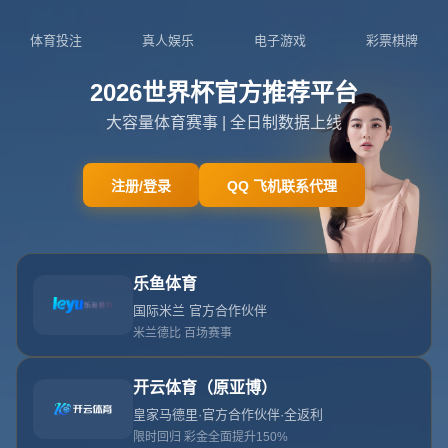
萊萬表現遜色，巴薩高層或考慮出售球
員.
栏目：爱游戏
发布时间：2026-04-11T01:28:38+08:00
**萊萬表現陷入低谷，巴薩高層考慮球員出售策略**
在足球世界中，球員表現的波動常常會對球隊的策略和未來
計劃產生重大影響。*巴塞羅那足球俱樂部（巴薩）*目前正
面臨這樣一個關鍵時刻：**羅伯特·萊萬多夫斯基（萊萬）
**在最近的比賽中未能達到人們期待的水準。這一情況讓巴
薩高層開始考慮是否應該重新評估他在球隊中的地位，甚至
不排除將其出售的可能性。