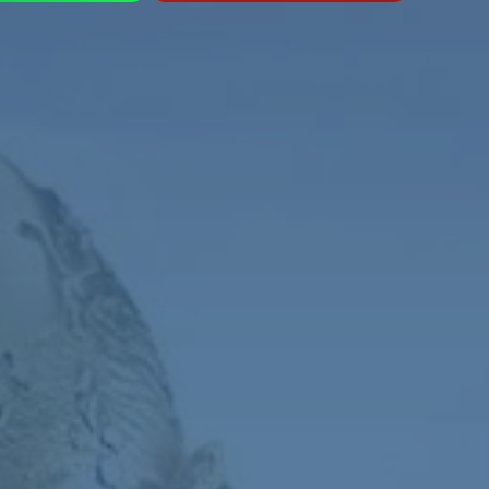
（Sam Allardyce）。近日，大山姆在一场发
为自己的执教成绩开脱，还是利兹联的阵容确实存在问