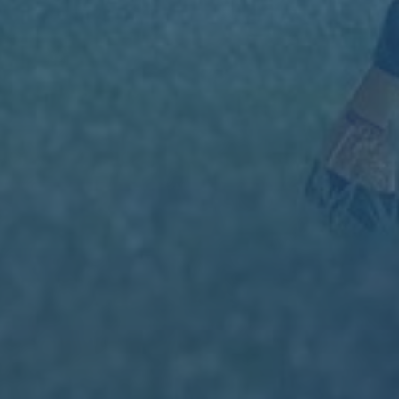
但是，与此同时，我们也不能无视战术布置对一支球
执教至今，利兹联并未表现出明确的战术核心，大小
---
### **借鉴他人案例：布莱顿如何用弱阵容创造英超奇
同样是弱阵容出身，布莱顿在本赛季展现出了非凡的
崛起，更在于教练罗贝托·德泽尔比的“对症下药”型