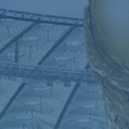
---
### **利兹联本赛季困局：阵容还是战术？**
利兹联本赛季的表现可以说差强人意。在联赛尾声，
的无力感。然而，问题的根源真的仅仅是**“阵容实力不
事实上，利兹联并不是一支完全缺乏战斗力的球队。
核心球员班福德（Bamford）的长期缺阵对前锋线
一位职业教练在执教过程中，更多时候需要通过改变战
绩，这可以说明教练的战术调整和灵活应对在比赛中
更加值得审视的方向。
---
### **大山姆的“甩锅”心态：教练保护机制还是经验
**大山姆是一位以保级闻名的老牌教练**，在他的