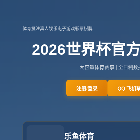
爱游戏
大山姆口出狂言甩鍋！指利
栏目：爱游戏
发布时间：2026-04-11T01:28:38+08
**大山姆甩锅风波：究竟是利兹联阵容太弱，还是教练