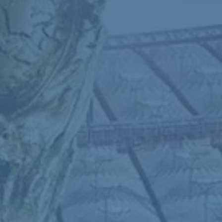
级边缘。大山姆甩锅的背后或多或少透露出一种执教者
现出了不俗的潜力。虽然本赛季利兹联饱受伤病困扰，
糟糕战绩的**唯一借口**。
，本赛季他们以更接近平均水平的阵容达到了上佳战
以及对关键球员灵活度和创造力的压制，或许才是一个
等。然而，这样的“保级专家”标签也意味着他更多关注