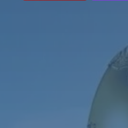
在英超赛季进入白热化的争夺阶段时，利兹联却陷入了一
布会中**口出惊人之语**，公开表示“利兹联的阵
题？我们不妨深入分析。