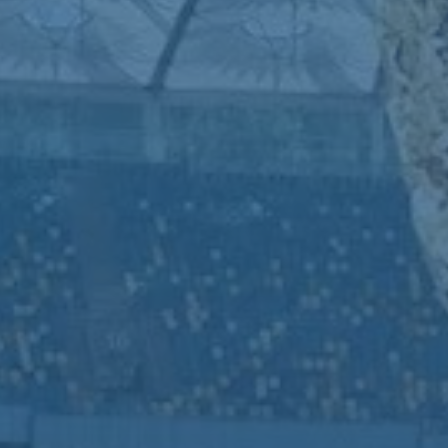
短期成果而非长期发展。在利兹联这样一支缺乏顶尖
值得留意的是，大山姆在甩锅“阵容太弱”时，也间接
**。彼时，他在球队未能阻止降级后，也提出了相
“保护机制”？
---
### **阵容评价：利兹联的真实实力与问题所在**
**从数据的角度看，利兹联的阵容并非毫无竞争力可
失球数位居联赛前列。中后场协调性的问题不仅令球
再从攻击角度来看，虽然罗德里戈以接近两位数的进
福德频繁受伤后，*利兹联几乎没有找到对策，无法