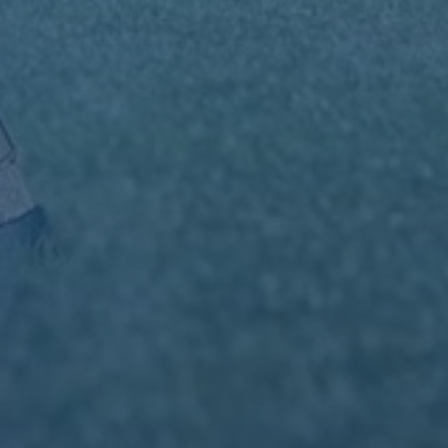
集的对手时，利物浦通过精准的传球和边路突破撕开防
半程冠军
的关键所在。
容厚度。两队在下半程的直接对话，很可能会成为决定