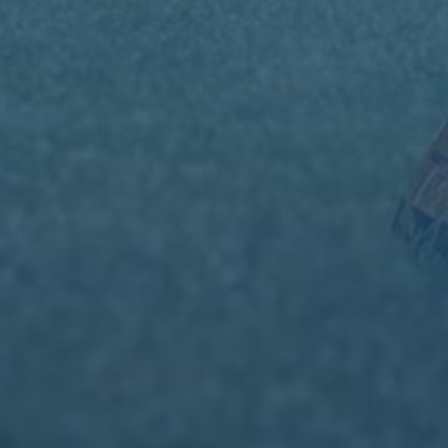
以利物浦近几轮的表现为例，无论是对阵强队还是中
线，而在面对进攻火力强劲的队伍时，红军的防守反
曼城与利物浦的对决 下半程
虽然利物浦暂时领跑积分榜，但
曼城
的追赶势头同样
本赛季英超冠军归属的关键战役。无论是曼城的进攻