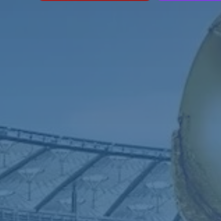
曼城客场奏凯 攻防两端展现
在本轮比赛中，
曼城
客场挑战实力不俗的对手，凭借
现出色，不仅送出精准助攻，还亲自打入一粒精彩进
底蕴。