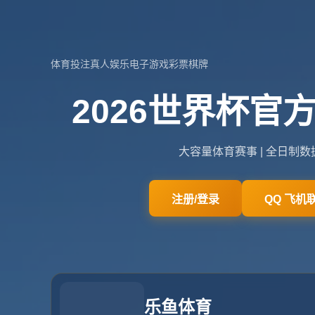
爱游戏
英超焦点：曼城利物浦客
栏目：爱游戏
发布时间：2026-04-11T01:28:38+08
英超战报：曼城和利物浦客场告捷 利物浦荣膺半程冠
引言：英超半程战火激烈 豪
在最新一轮英超联赛中，曼城与利物浦这两支顶级豪
形势变得扑朔迷离。尤其是
利物浦
，凭借稳健的表现
关键因素。