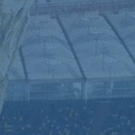
制上占据了绝对优势。这种灵活的战术运用，让曼城在
练克洛普的临场调度以及球员们的顽强斗志，利物浦最
。
也让球迷见证了这位埃及球星的顶级实力。此外，利
信心。从数据上看，利物浦在进攻和防守两端都展现出
季冠军的有力竞争者。