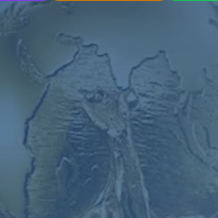
冠军风范
出色的团队配合和高效的进攻火力，最终以一场酣畅淋漓的胜利
球，帮助球队锁定胜局。曼城的防守端同样稳固，面对对手的多