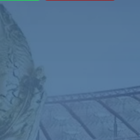
全身而退。比赛中，曼城的中场核心
凯文·德布劳内
表
次反击，球队后防线几乎滴水不漏，展现出卫冕冠军的