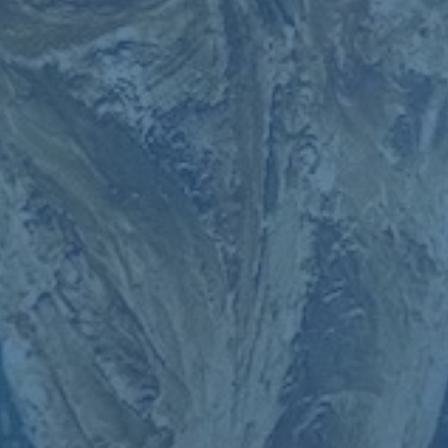
教练瓜迪奥拉针对对手的弱点进行了精准部署，特别是在中场控
了坚实基础。
至名归
手的顽强抵抗，红军在比赛初期一度陷入被动。然而，凭借主教
气大振，更让他们以微弱优势力压群雄，荣登
英超半程冠军
宝座
为关键先生。他在下半场的一记精彩进球彻底扭转了比赛局势，
化解险情，为球队守住了胜利果实。
前景可期
球队上半程表现的最好肯定，也为下半程的争冠之旅注入了强大
中名列前茅。尤其是在客场比赛中的稳定发挥，让他们成为本赛