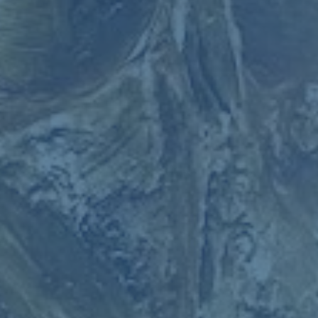
同，这种转变会否对科雷亚的发挥产生限制也未可知。
### 科雷亚与现实之间的落差
从个人动态来看，科雷亚如今正处在职业生涯的关键节点。
对于他而言，是选择继续留在欧洲顶级联赛，争取更多上场