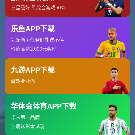
我们必须承认，安赫尔·科雷亚自从加入欧洲顶级联赛后，
确实经历了一些亮眼时刻。从他效力于西甲马德里竞技
(Atlético Madrid) 的表现来看，他是一名具备出色创造力和
速度优势的进攻球员。在**迭戈·西蒙尼**的战术体系下，
科雷亚扮演着重要的前场多面手角色。2019-2020赛季，他
曾在关键比赛中为球队打进数粒至关重要的进球，这为他赢
得了一定的声誉。
然而，正是这种“标签化”的欧洲经历，可能使得科雷亚对自
身的评价略显乐观。在许多人看来，他并未拥有足以支撑
“必备选手”称号的稳定表现。与一些真正统治欧洲赛场的顶
级球星相比，**科雷亚更像是一位轮换球员，而非不可或缺
的中坚力量**。这点在近年来的比赛中更加明显。在马竞的
比赛体系中，他时常作为替补登场，并未完全展现出作为首
发核心的统治力。