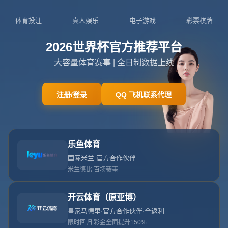
科雷亞真把自己當成歐洲聯賽的必備選
手了 拉普拉塔大學生簽他簡直是癡人說
夢.
栏目：爱游戏
发布时间：2026-04-11T01:28:38+08:00
**科雷亚真把自己当成欧洲联赛的必备选手了？拉普拉塔大
學生签他简直是痴人说梦**
在足球的世界里，每个球员都有自己的定位和实力评价。然
而，当一个球员过高估计自己，而他的选择又与现实脱节
时，就不免引人争议。最近，阿根廷俱乐部拉普拉塔大學生
(Estudiantes de La Plata) 签下攻击型中场安赫尔·科雷亚
(Ángel Correa) 的传闻引起了广泛热议。有人对他的个人定