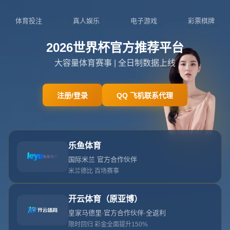
西漢姆以菲爾克魯格追趕多特，真是癡
人說夢.
栏目：爱游戏
发布时间：2026-04-11T01:28:38+08:00
**西汉姆追逐菲爾克魯格与多特蒙德的博弈：癡人說梦还是
现实可能？**