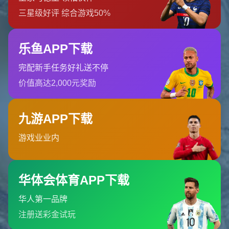
**首先，菲爾克魯格到底是谁，他为何如此引人注目？**这
位多特蒙德前锋凭借出色的脚下技术和敏锐的进球嗅觉，已
成为欧洲足坛冉冉升起的新星。尽管年纪轻轻，他的比赛经
验却异常丰富，尤其是在德甲赛场上的表现更是令人惊艳。
他不仅拥有出色的个人能力，更展现出极强的团队合作精
神，这使他成为各大俱乐部竞相追逐的对象。