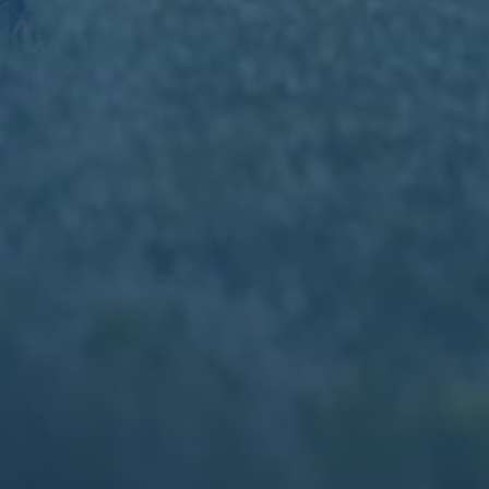
耐心等待的道路。
会决策、年轻球员的使用策略，甚至教练组的续约前
如果伤病反复，管理层或许会更早考虑分担他的出场压
球队在面对风险、制定目标和调整策略时的思路。马德
慢跑开始，到真正重回高强度赛场，这是一段充满考验