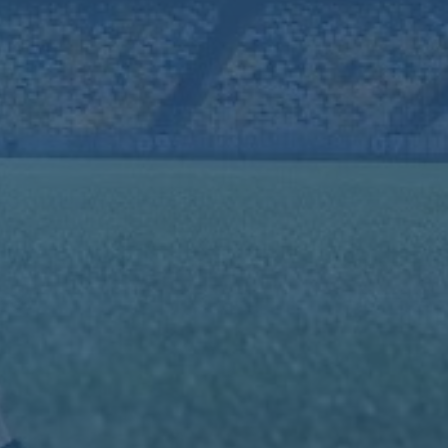
”“争取踢马德里德比”这样的表述，本身兼具了希望
又保留了足够的回旋空间，以防实际情况低于预期时引
强度的变化、内部对于风险评估的态度，以及教练在新
，合理利用媒体节奏，既是一种对外沟通的艺术，也是
中首发、进球、成为英雄。但如果把视角稍微拉远一点
有漫长的征程，欧战也可能在后程掀起更大的波澜。如
方案，更接受他在复出初期状态并不完美、需要时间找