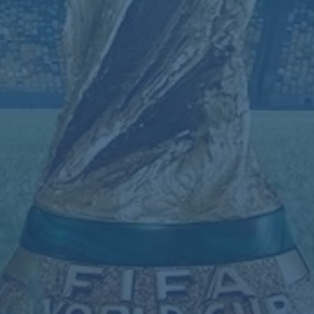
句话，都会被放大成社交媒体上的讨论热点。“维尼修斯开始慢跑
看到球队并未陷入被动；这种带有“争取”“计划”字眼的措辞，
不会简单地将问题归结为“能上”或“不能上”。他们会分析训练
又不至于给医疗团队和球员本人增加额外压力。对于俱乐部来说
马德里德比”这样的消息，很容易从情感出发，希望他立刻在德比
竞争力密切相连。马德里德比固然重要，却并不是全部。联赛还
暂的感动很可能换来的是更长时间的遗憾。
最终无法赶上德比的结果，也接受他只以替补身份象征性出场的