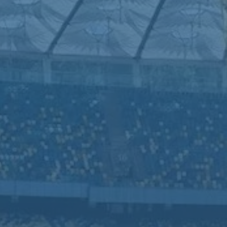
力。医学层面却有一条冷冰冰的底线——过早复出所
屡见不鲜：世界级前锋为了赶上淘汰赛提前复出，结
正因如此，记者在报道“开始慢跑”“力争出战马德里
稳定？如果在马德里德比前夕，他仍无法在高强度训
自己的身体诚实，远比用一次冒险的亮相讨好舆论更
心理层面的隐形战场 从伤病阴影走向自信回归
很多人看到的是恢复时间表、体能测试数据，却忽略
免产生一丝犹豫：这次冲刺会不会再次拉伤肌肉，会
这一阶段时，其实也意味着球员在心理层面踏出了重
球队心理师、教练组以及经验更丰富的队友，往往会
在压力，也是内在动力——如果他能够在如此高强度
季里转化为更成熟的比赛阅读能力和更稳定的情绪管