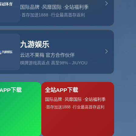
保护为主的阶段，他的训练多半在室内或者独立空间完
弱的阶段，接下来是循序渐进的负荷提升。对于习惯看
——心率区间、触地步频、加速度控制，甚至会细化到
间表，比如：从慢跑到变速跑，从直线跑到折返跑，再
如果某个环节出问题，原本的德比复出计划就有可能延
马德里德比”时，逻辑就会悄然改变。马德里德比既是
尼修斯能够在这场比赛中复出，他不仅能在技战术层面
对肋部空间的攻击，恰恰是西蒙尼防守体系最警惕的因