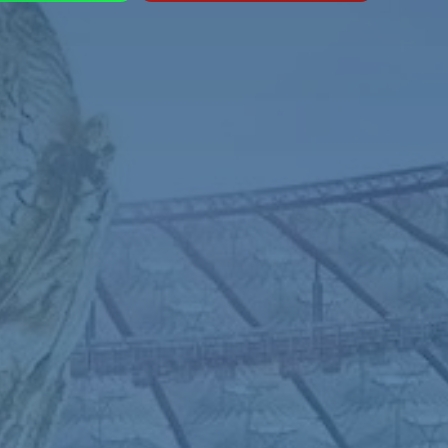
却致命的“刀锋走廊”。当记者传出“开始慢跑、争取
弱侧制造机会，如今则更多依赖中路的局部配合和后排
度上降低了失误率，但也削弱了瞬间改变比赛局势的爆
到肋部，为左后卫或插上的中场拉开边线通道，这种站
构”与“临时补位”之间做权衡。有时需要前腰更多横向
拿球就能拖着整条防线移动的效果。
最熟悉的模式。对手也将不得不在赛前准备中，为他的
体的报道、队友的调侃都会在不知不觉中给他施加压