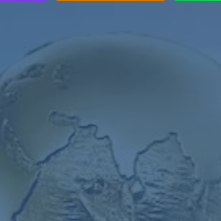
的竞技状态。与其说这是球员技艺的较量，倒不如说是一场战略
而广州队尽管表现不俗，最终还是因后防失误而遗憾败北。
镇队的前锋张鹏*以其出色的速度和精准的射门，为球队赢得了关
，为胜利奠定了基础。