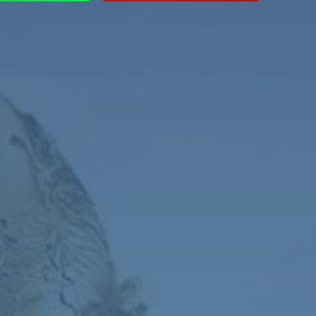
与智慧的较量。山东泰山队与广州队的一场对话引人注
键分数。此外，上海海港的中场指挥官李明表现突出，