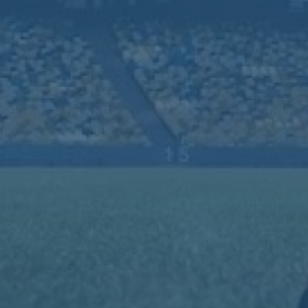
在分析本轮比赛时，不得不提到各队对战术的调整与*
手的传球路线，也为自身创造了多次进攻机会。尽管