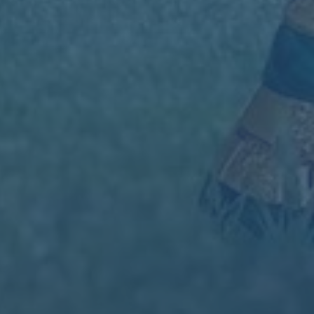
在這場足球大戲中，拉維亞的轉會似乎只是一顆小小
出精彩的足球世界。