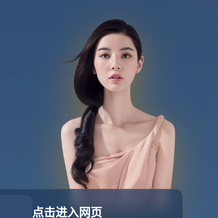
简介
产品中心
新闻中心
联系方式