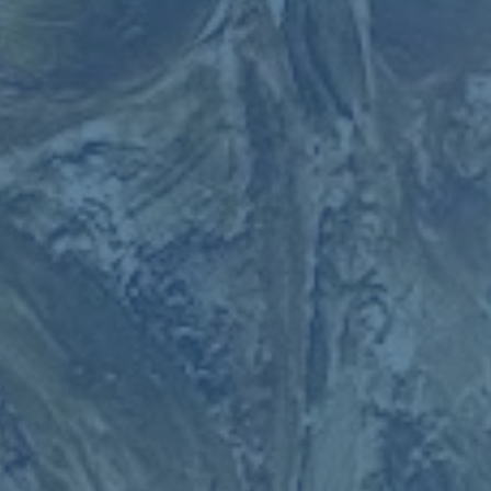
也讓*曼城獲得超過1000萬英鎊*的收益。這筆收入不僅鞏固
，可以為俱樂部帶來豐厚的回報。