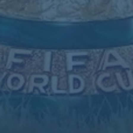
的棋子，然而後續的影響深遠且廣泛。在轉會市場錯綜複雜的互