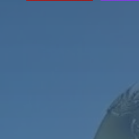
然而，為什麼追夢會對庫明加不投籃有所不滿呢？原
球而非投籃，可能會錯失得分良機，這無疑會影響球隊
地壓制其他有得分威脅的隊友。