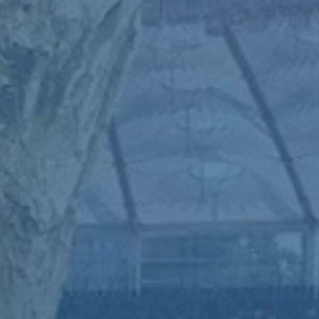
例如，曾經的超級新星字母哥（Giannis
。*正如追夢希望看到的，庫明加需要的是在場上更加自信