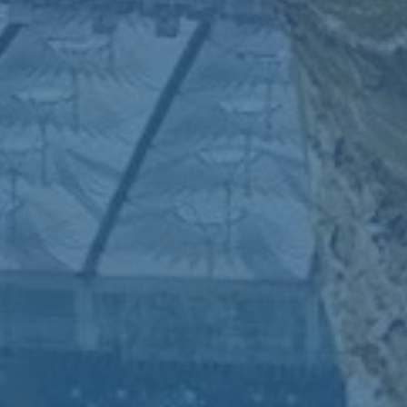
不過，我們應該認識到，庫明加的投籃選擇問題並不完
Antetokounmpo）也曾受到大家的質疑，但
和果斷，大膽的嘗試和錯誤是成長的一部分。*