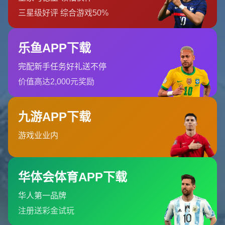
国队同样有着晋级希望，因此这场对决吸引了广泛关注。
**比赛过程可谓惊心动魄。** 开场阶段，中国队的中前场
压迫一度制造了威胁，但卡塔尔凭借娴熟的控球技术和快速
的攻防转换逐渐掌握比赛节奏。在第24分钟，卡塔尔前锋利
用中国队后防失误首开纪录，这一进球让卡塔尔的士气大
振。而在下半场，卡塔尔队通过一次娴熟的角球配合，再度
攻破了中国队的球门，确立了2:0的领先优势。尽管中国队
在比赛末段试图反击，并创造了一些险情，但都未能转化为
进球。这一结果令*卡塔尔继续稳居A组榜首*，并确保了全
胜战绩的延续。
### **中国队的问题暴露无遗**
尽管中国队在赛前对这场比赛充满信心，但对阵卡塔尔的这
场失利暴露了多方面的问题：