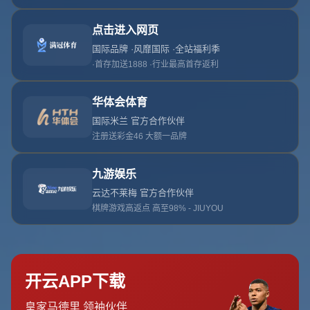
塔尔以精湛的技战术击败中国队，继续保持小组赛全胜的强
势状态。
### **卡塔尔表现亮眼，稳步领跑A组**
对阵中国队的比赛是卡塔尔小组赛的关键一役。此前，卡塔
尔已在A组中接连击败其他对手，累计战绩令人信服。而中