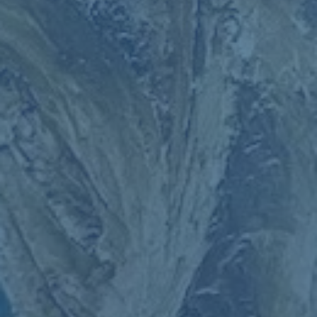
2. **中场调度乏力**：
尽管中国队在比赛中尝试通过中场传导压制对手，但面对卡
塔尔密集防守，并未能形成有威胁攻势。反观卡塔尔，通过
精准的传球和速度优势，不断打乱中国队的节奏，充分显示
了其战术执行力。
3. **锋线发挥不佳**：