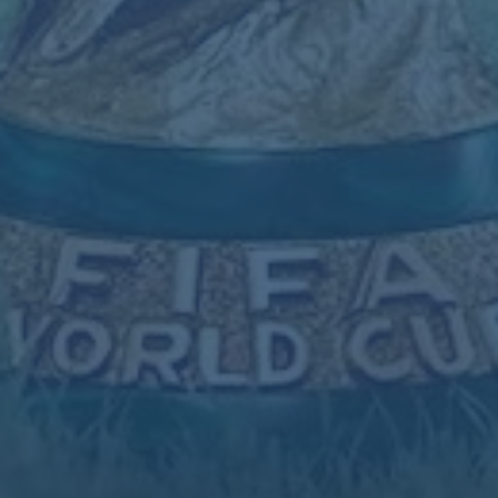
容。
2. **深度赛前准备**：
作为东道主，卡塔尔队拥有充足的时间研究对手战术，并利
用主场之优势更好地调整比赛计划。从此前的比赛来看，卡
塔尔几乎从未犯下明显失误，这显示出他们对细节的把控已
达到了极高水准。
3. **东道主强大信念**：
以东道主身份参加比赛，总能激发球队的凝聚力。尤其在关
键场次中，卡塔尔球员在球迷的热情助威下，更能爆发出超
越平常的实力。
### **经典案例：卡塔尔对比中国训练模式的差异**
卡塔尔近年来成功的最典型案例，便是与中国足球训练模式