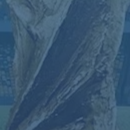
*中国队的几次关键机会都未能把握住*，这与锋线球员个人
能力不足，以及临场心态紧张有着直接关系。相比之下，卡
塔尔前锋在门前的冷静和高效无疑令人印象深刻。
### **卡塔尔为何能够持续强势？**
卡塔尔队近期在亚洲足坛的崛起绝非偶然。从2019年亚洲杯
夺冠，到如今主场作战的强劲表现，背后有以下关键因素支
撑：
1. **完备的青训体系**：
卡塔尔长期以来投入巨资发展青训体系。“阿斯拜尔学院”作
为全球知名的体育培训机构，每年都为卡塔尔输送大量优秀
球员。这为球队打造了一支兼具天赋与技术能力的核心阵