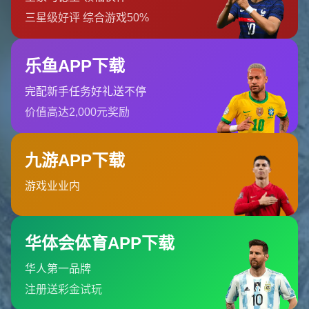
球迷可能还记得，包括奥斯卡、胡尔克、特谢拉等顶级球员
都曾在中超留下辉煌的足迹。中超球队在转会市场上频频出
手的关键因素之一便是“高薪诱惑”。
如果迭戈·科斯塔最终选择加盟中超，很可能得益于**中超
球队提供的丰厚报酬**。此外，他目前的状态也更适合选择
一个竞争压力相对较小但能提供足够经济回报的平台。中超
联赛的竞技水平近年来持续提升，依托于新的战术理念和顶
级教练的指导，为球员们提供了施展才华的机会。
---
### **分析：科斯塔加盟能为中超带来什么？**
1. **提升中超联赛的国际关注度**
科斯塔的知名度无需赘言，他的加入将吸引大批欧洲媒体和