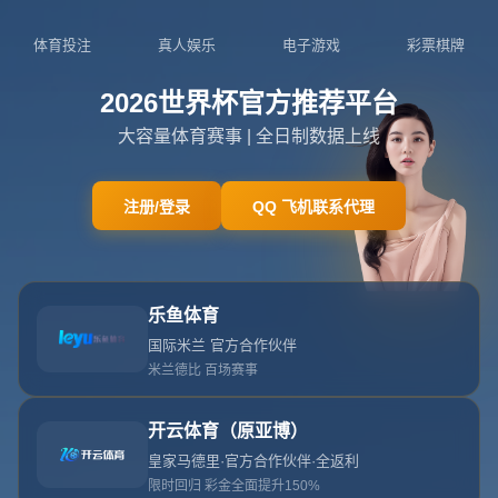
暫沒登頂中超！於根偉：沒遺憾，最關
鍵是不斷自我提升！.
栏目：爱游戏
发布时间：2026-04-11T01:28:38+08:00
**在竞争激烈的中超联赛中，追求卓越是每支球队的目标。
然而，有时候，暂时的未能登顶并不代表失败，而是一个自
我提升的机会。於根偉，这位富有领导才能的主教练就对
“暂没登顶”这一局面持理智的看法：重要的在于不断自我提
高和完善球队的整体竞争力。**
在足球这项激烈的运动中，中超联赛一直是无数球队梦寐以
求的荣耀之地。*每一场比赛不仅关乎分数和排名，更是一
段自我挑战与成长的旅程。*於根偉带领的球队虽未能暂时